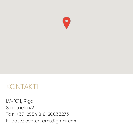
KONTAKTI
LV-1011, Rīga
Stabu iela 42
Tālr.: +371 25541818, 20033273
E-pasts: center.tiaras@gmail.com