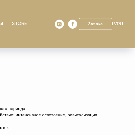
Ы
STORE
Заявка
LV
RU
INE
ного периода
ействие: интенсивное осветление, ревитализация,
еток