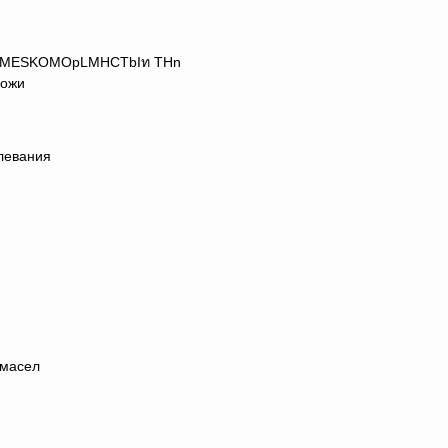
, MESKOMOpLMHCTbIท THn
кожи
левания
 масел