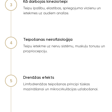
Kā darbojas kinezioteipi
Teipu īpašību, elastības, spriegojuma virzienu un
ietekmes uz audiem analīze.
Teipošanas neirofizioloģija
Teipu ietekme uz nervu sistēmu, muskuļu tonusu un
propriocepciju.
Drenāžas efekts
Limfodrenāžas teipošanas principi tūskas
mazināšanai un mikrocirkulācijas uzlabošanai.