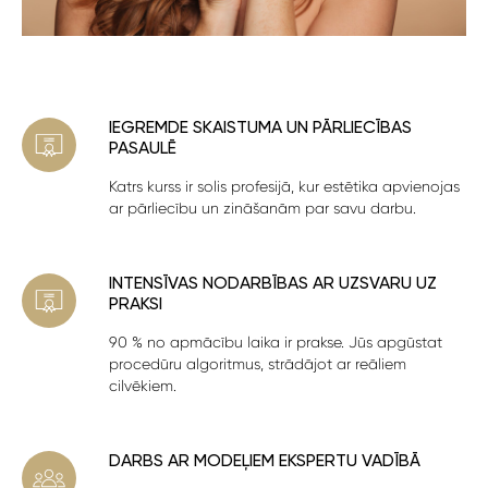
IEGREMDE SKAISTUMA UN PĀRLIECĪBAS
PASAULĒ
Katrs kurss ir solis profesijā, kur estētika apvienojas
ar pārliecību un zināšanām par savu darbu.
INTENSĪVAS NODARBĪBAS AR UZSVARU UZ
PRAKSI
90 % no apmācību laika ir prakse. Jūs apgūstat
procedūru algoritmus, strādājot ar reāliem
cilvēkiem.
DARBS AR MODEĻIEM EKSPERTU VADĪBĀ