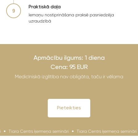
Praktiskā daļa
Iemaņu nostiprināšana praksē pasniedzēja
uzraudzībā
Apmācību ilgums: 1 diena
Cena: 95 EUR
Medicīniskā izglītība nav obligāta, taču ir vēlama
Pieteikties
Tiara Centrs ķermeņa semināri
Tiara Centrs ķermeņa semināri