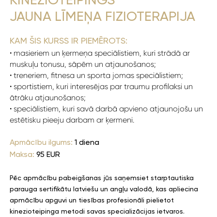
KINEZIOTEIPINGS
JAUNA LĪMEŅA FIZIOTERAPIJA
KAM ŠIS KURSS IR PIEMĒROTS:
• masieriem un ķermeņa speciālistiem, kuri strādā ar
muskuļu tonusu, sāpēm un atjaunošanos;
• treneriem, fitnesa un sporta jomas speciālistiem;
• sportistiem, kuri interesējas par traumu profilaksi un
ātrāku atjaunošanos;
• speciālistiem, kuri savā darbā apvieno atjaunojošu un
estētisku pieeju darbam ar ķermeni.
Apmācību ilgums:
1 diena
Maksa:
95 EUR
Pēc apmācību pabeigšanas jūs saņemsiet starptautiska
parauga sertifikātu latviešu un angļu valodā, kas apliecina
apmācību apguvi un tiesības profesionāli pielietot
kinezioteipinga metodi savas specializācijas ietvaros.