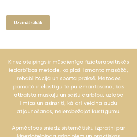
Uzzināt sīkāk
Kinezioteipings ir mūsdienīga fizioterapeitiskās
iedarbības metode, ko plaši izmanto masāžā,
rehabilitācijā un sporta praksē. Metodes
pamatā ir elastīgu teipu izmantošana, kas
atbalsta muskuļu un saišu darbību, uzlabo
limfas un asinsriti, kā arī veicina audu
atjaunošanos, neierobežojot kustīgumu.
Apmācības sniedz sistemātisku izpratni par
kinezioteipinga principiem un praktiskas