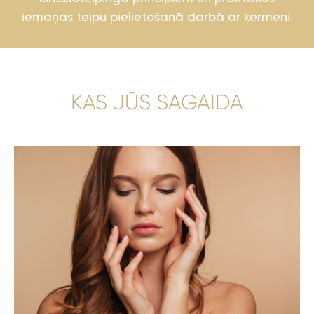
iemaņas teipu pielietošanā darbā ar ķermeni.
KAS JŪS SAGAIDA