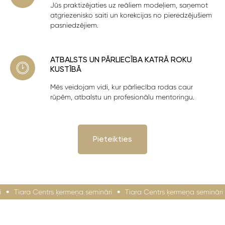
Jūs praktizējaties uz reāliem modeļiem, saņemot
atgriezenisko saiti un korekcijas no pieredzējušiem
pasniedzējiem.
ATBALSTS UN PĀRLIECĪBA KATRĀ ROKU
KUSTĪBĀ
Mēs veidojam vidi, kur pārliecība rodas caur
rūpēm, atbalstu un profesionālu mentoringu.
Pieteikties
Tiara Centrs ķermeņa semināri
Tiara Centrs ķermeņa semināri