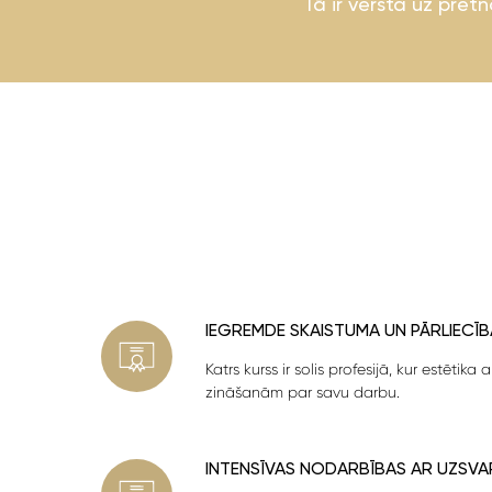
Tā ir vērsta uz pret
IEGREMDE SKAISTUMA UN PĀRLIECĪB
Katrs kurss ir solis profesijā, kur estētika
zināšanām par savu darbu.
INTENSĪVAS NODARBĪBAS AR UZSVA