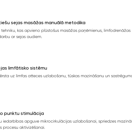
tiešu sejas masāžas manuālā metodika
 tehniku, kas apvieno plūstošus masāžas paņēmienus, limfodrenāžas 
arbu ar sejas audiem.
jas limfātisko sistēmu
vērsta uz limfas atteces uzlabošanu, tūskas mazināšanu un sastrēgu
o punktu stimulācija
u iedarbības apguve mikrocirkulācijas uzlabošanai, spriedzes mazin
 procesu aktivizēšanai.