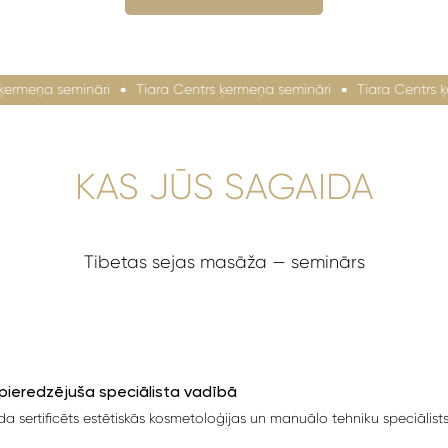
eņa semināri
Tiara Centrs ķermeņa semināri
Tiara Centrs ķerme
KAS JŪS SAGAIDA
Tibetas sejas masāža — seminārs
ieredzējuša speciālista vadībā
a sertificēts estētiskās kosmetoloģijas un manuālo tehniku speciālists