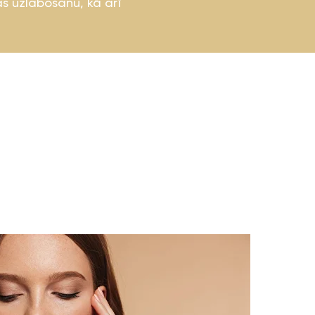
as uzlabošanu, kā arī