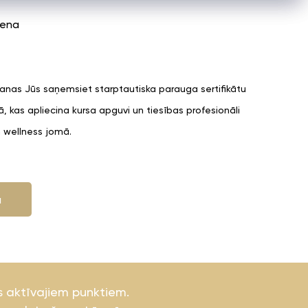
iena
nas Jūs saņemsiet starptautiska parauga sertifikātu
ā, kas apliecina kursa apguvi un tiesības profesionāli
n wellness jomā.
u
s aktīvajiem punktiem.