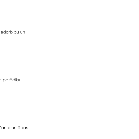
iedarbību un
ma parādību
āšanai un ādas