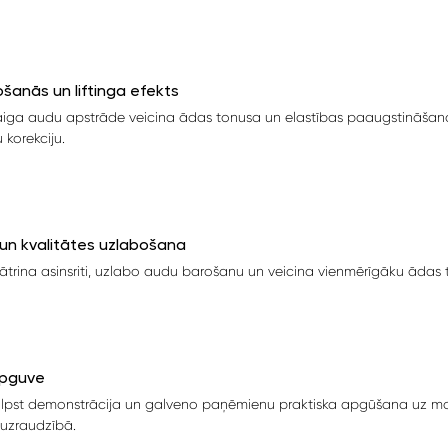
šanās un liftinga efekts
aiga audu apstrāde veicina ādas tonusa un elastības paaugstināšanos
 korekciju.
un kvalitātes uzlabošana
trina asinsriti, uzlabo audu barošanu un veicina vienmērīgāku ādas t
apguve
tilpst demonstrācija un galveno paņēmienu praktiska apgūšana uz m
uzraudzībā.