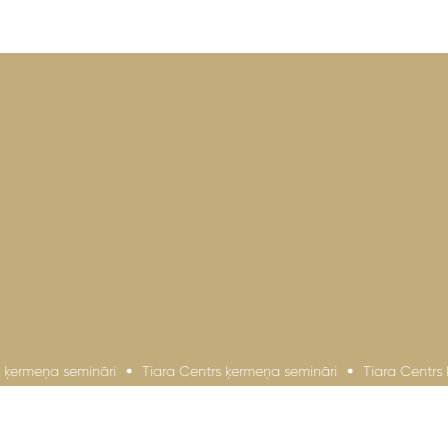
meņa semināri
Tiara Centrs ķermeņa semināri
Tiara Centrs ķerm