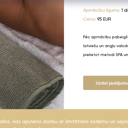
Apmācību ilgums:
1 d
Cena:
95 EUR
Pēc apmācību pabeigša
latviešu un angļu valod
pielietot metodi SPA u
Uzdot jautājum
a, kas apvieno darbu ar limfātisko sistēmu un seja