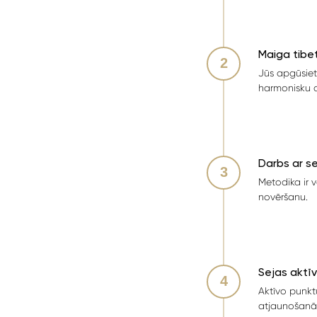
Maiga tibe
Jūs apgūsiet
harmonisku d
Darbs ar se
Metodika ir 
novēršanu.
Sejas aktīv
Aktīvo punkt
atjaunošanās