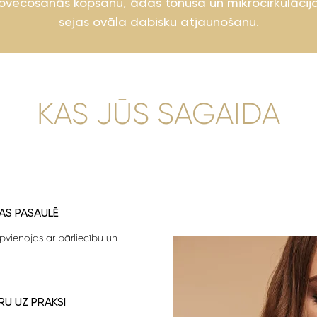
novecošanās kopšanu, ādas tonusa un mikrocirkulācij
sejas ovāla dabisku atjaunošanu.
KAS JŪS SAGAIDA
AS PASAULĒ
 apvienojas ar pārliecību un
RU UZ PRAKSI