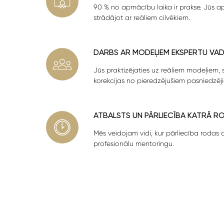
90 % no apmācību laika ir prakse. Jūs a
strādājot ar reāliem cilvēkiem.
DARBS AR MODEĻIEM EKSPERTU VAD
Jūs praktizējaties uz reāliem modeļiem, 
korekcijas no pieredzējušiem pasniedzēj
ATBALSTS UN PĀRLIECĪBA KATRĀ R
Mēs veidojam vidi, kur pārliecība rodas 
profesionālu mentoringu.