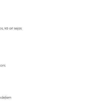
, kā arī sejas
oni.
odeļiem