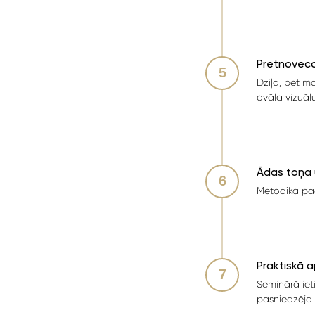
Pretnoveco
Dziļa, bet m
ovāla vizuālu
Ādas toņa 
Metodika paā
Praktiskā 
Seminārā ie
pasniedzēja 