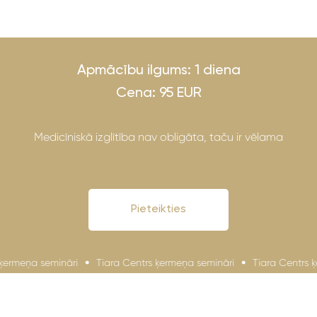
Apmācību ilgums: 1 diena
Cena: 95 EUR
Medicīniskā izglītība nav obligāta, taču ir vēlama
Pieteikties
eņa semināri
Tiara Centrs ķermeņa semināri
Tiara Centrs ķerme