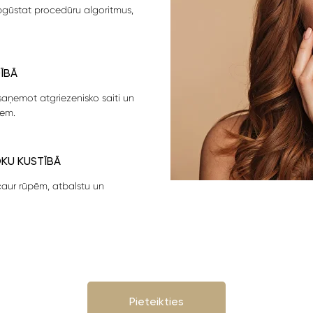
pgūstat procedūru algoritmus,
ĪBĀ
saņemot atgriezenisko saiti un
iem.
OKU KUSTĪBĀ
caur rūpēm, atbalstu un
Pieteikties